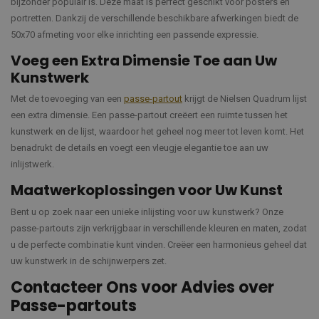
bijzonder populair is. Deze maat is perfect geschikt voor posters en
portretten. Dankzij de verschillende beschikbare afwerkingen biedt de
50x70 afmeting voor elke inrichting een passende expressie.
Voeg een Extra Dimensie Toe aan Uw
Kunstwerk
Met de toevoeging van een
passe-partout
krijgt de Nielsen Quadrum lijst
een extra dimensie. Een passe-partout creëert een ruimte tussen het
kunstwerk en de lijst, waardoor het geheel nog meer tot leven komt. Het
benadrukt de details en voegt een vleugje elegantie toe aan uw
inlijstwerk.
Maatwerkoplossingen voor Uw Kunst
Bent u op zoek naar een unieke inlijsting voor uw kunstwerk? Onze
passe-partouts zijn verkrijgbaar in verschillende kleuren en maten, zodat
u de perfecte combinatie kunt vinden. Creëer een harmonieus geheel dat
uw kunstwerk in de schijnwerpers zet.
Contacteer Ons voor Advies over
Passe-partouts