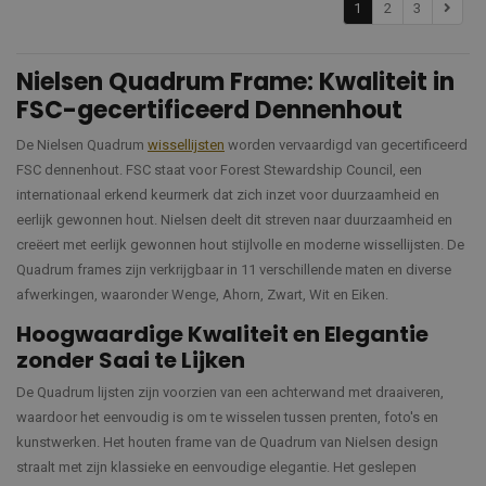
1
2
3
Nielsen Quadrum Frame: Kwaliteit in
FSC-gecertificeerd Dennenhout
De Nielsen Quadrum
wissellijsten
worden vervaardigd van gecertificeerd
FSC dennenhout. FSC staat voor Forest Stewardship Council, een
internationaal erkend keurmerk dat zich inzet voor duurzaamheid en
eerlijk gewonnen hout. Nielsen deelt dit streven naar duurzaamheid en
creëert met eerlijk gewonnen hout stijlvolle en moderne wissellijsten. De
Quadrum frames zijn verkrijgbaar in 11 verschillende maten en diverse
afwerkingen, waaronder Wenge, Ahorn, Zwart, Wit en Eiken.
Hoogwaardige Kwaliteit en Elegantie
zonder Saai te Lijken
De Quadrum lijsten zijn voorzien van een achterwand met draaiveren,
waardoor het eenvoudig is om te wisselen tussen prenten, foto's en
kunstwerken. Het houten frame van de Quadrum van Nielsen design
straalt met zijn klassieke en eenvoudige elegantie. Het geslepen