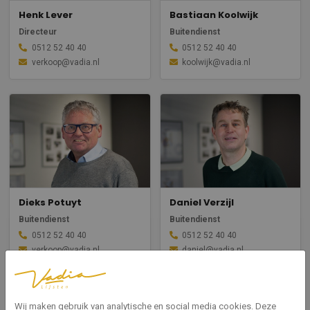
Henk Lever
Bastiaan Koolwijk
Directeur
Buitendienst
0512 52 40 40
0512 52 40 40
verkoop@vadia.nl
koolwijk@vadia.nl
Dieks Potuyt
Daniel Verzijl
Buitendienst
Buitendienst
0512 52 40 40
0512 52 40 40
verkoop@vadia.nl
daniel@vadia.nl
Wij maken gebruik van analytische en social media cookies. Deze