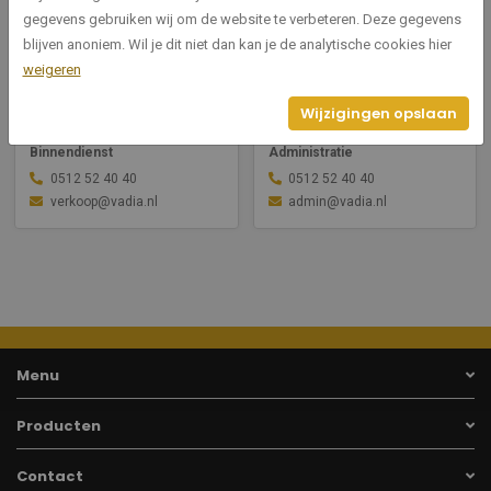
gegevens gebruiken wij om de website te verbeteren. Deze gegevens
blijven anoniem. Wil je dit niet dan kan je de analytische cookies hier
weigeren
Wijzigingen opslaan
Kim Verkuijl
Mirjam Lutterman
Binnendienst
Administratie
0512 52 40 40
0512 52 40 40
verkoop@vadia.nl
admin@vadia.nl
Menu
Producten
Contact