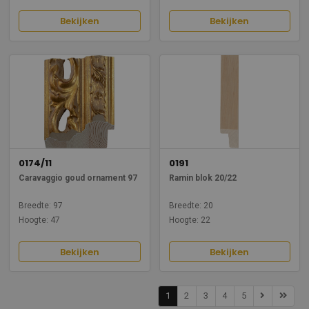
Bekijken
Bekijken
0174/11
0191
Caravaggio goud ornament 97
Ramin blok 20/22
Breedte: 97
Breedte: 20
Hoogte: 47
Hoogte: 22
Bekijken
Bekijken
1
2
3
4
5