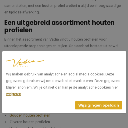
samenstellen, met een houten profiel creëert u altijd een hoogwaardige
en tijdloze afwerking.
Een uitgebreid assortiment houten
profielen
Binnen het assortiment van Vadia vindt u houten profielen voor
uiteenlopende toepassingen en stijlen. Ons aanbod bestaat uit zowel
moderne als klassieke profielvormen en is verkrijgbaar in verschillende
kleuren, houtstructuren en afwerkingen. U vindt onder andere:
Moderne houten profielen
Wij maken gebruik van analytische en social media cookies. Deze
Klassieke houten profielen
gegevens gebruiken wij om de website te verbeteren. Deze gegevens
Ornamentprofielen
blijven anoniem. Wil je dit niet dan kan je de analytische cookies hier
Baklijsten
weigeren
Fineerprofielen
Zwarte houten profielen
Wijzigingen opslaan
Witte houten profielen
Gouden houten profielen
Zilveren houten profielen