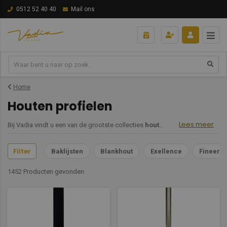
0512 52 40 40
Mail ons
Home
Houten profielen
Lees meer
Bij Vadia vindt u een van de grootste collecties
houten profielen
voor prof
Filter
Baklijsten
Blankhout
Exellence
Fineer
1452 Producten
gevonden