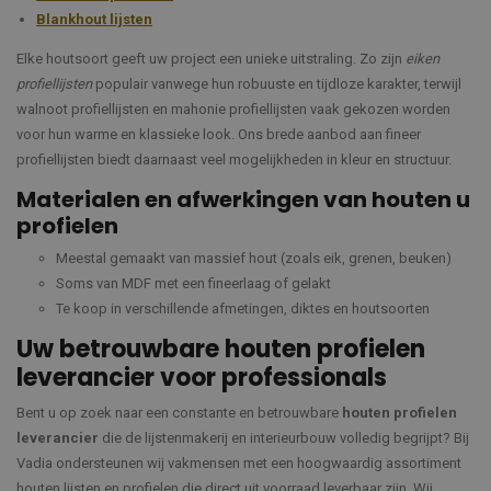
Blankhout lijsten
Elke houtsoort geeft uw project een unieke uitstraling. Zo zijn
eiken
profiellijsten
populair vanwege hun robuuste en tijdloze karakter, terwijl
walnoot profiellijsten en mahonie profiellijsten vaak gekozen worden
voor hun warme en klassieke look. Ons brede aanbod aan fineer
profiellijsten biedt daarnaast veel mogelijkheden in kleur en structuur.
Materialen en afwerkingen van houten u
profielen
Meestal gemaakt van massief hout (zoals eik, grenen, beuken)
Soms van MDF met een fineerlaag of gelakt
Te koop in verschillende afmetingen, diktes en houtsoorten
Uw betrouwbare houten profielen
leverancier voor professionals
Bent u op zoek naar een constante en betrouwbare
houten profielen
leverancier
die de lijstenmakerij en interieurbouw volledig begrijpt? Bij
Vadia ondersteunen wij vakmensen met een hoogwaardig assortiment
houten lijsten en profielen die direct uit voorraad leverbaar zijn. Wij