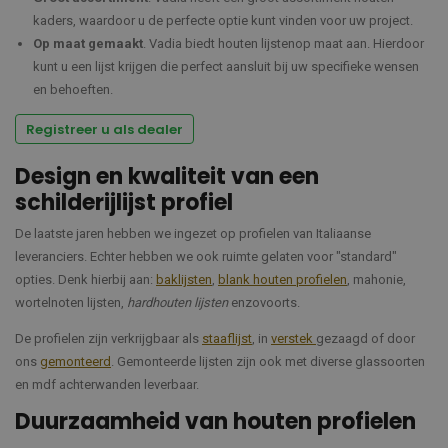
kaders, waardoor u de perfecte optie kunt vinden voor uw project.
Op maat gemaakt
. Vadia biedt houten lijstenop maat aan. Hierdoor
kunt u een lijst krijgen die perfect aansluit bij uw specifieke wensen
en behoeften.
Registreer u als dealer
Design en kwaliteit van een
schilderijlijst profiel
De laatste jaren hebben we ingezet op profielen van Italiaanse
leveranciers. Echter hebben we ook ruimte gelaten voor "standard"
opties. Denk hierbij aan:
baklijsten
,
blank houten profielen
, mahonie,
wortelnoten lijsten,
hardhouten lijsten
enzovoorts.
De profielen zijn verkrijgbaar als
staaflijst
, in
verstek
gezaagd of door
ons
gemonteerd
. Gemonteerde lijsten zijn ook met diverse glassoorten
en mdf achterwanden leverbaar.
Duurzaamheid van houten profielen