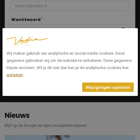
Wachtwoord
Inloggen
Wij maken gebruik van analytische en social media cookies. Deze
Uw wachtwoord vergeten?
gegevens gebruiken wij om de website te verbeteren. Deze gegevens
blijven anoniem. Wil je dit niet dan kan je de analytische cookies hier
Nog geen dealer?
weigeren
Voor een juiste afhandeling van uw bestellingen dient u zich éénmalig te
Wijzigingen opslaan
registreren
.
Nieuws
Blijf op de hoogte en lees ons laatste nieuws!