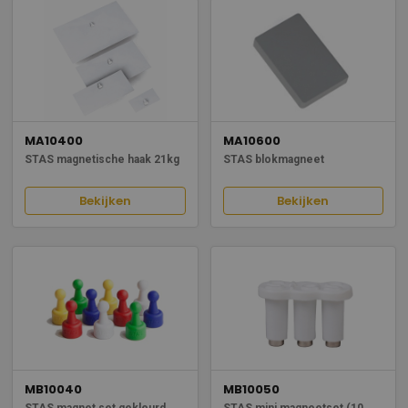
MA10400
MA10600
STAS magnetische haak 21kg
STAS blokmagneet
Bekijken
Bekijken
MB10040
MB10050
STAS magnet set gekleurd
STAS mini magneetset (10