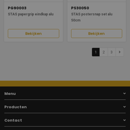
PG90003
PS30050
STAS papergrip eindkap alu
STAS postersnap set alu
50cm
Bekijken
Bekijken
1
2
3
Menu
Producten
Contact