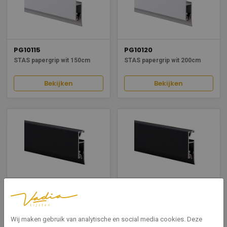
PG10115
PG10120
STAS papergrip wit 150cm
STAS papergrip wit 200cm
Bekijken
Bekijken
PG20105
PG20110
STAS papergrip zwart
STAS papergrip zwart
structuur 50cm
structuur 100cm
Wij maken gebruik van analytische en social media cookies. Deze