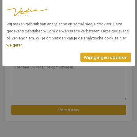
E-mailadres
Wij maken gebruik van analytische en social media cookies. Deze
gegevens gebruiken wij om de website te verbeteren. Deze gegevens
Telefoon
blijven anoniem. Wil je dit niet dan kan je de analytische cookies hier
weigeren
Wijzigingen opslaan
Bericht
Versturen