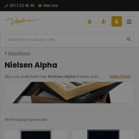
0512 52 40 40
Mail ons
Wissellijsten
Nielsen Alpha
Lees meer
Als u op zoek bent naar
Nielsen Alpha
frames, bent u bij ons aan het juiste adres. Deze profielen van hoogwaardig aluminium, zijn iconisch en hebben een strak design. Onze 7,8 mm brede aluminium profielen staan garant voor stabiliteit. Daarnaast zijn ze verkrijgbaar in zowel geanodiseerde als gefineerde uitvoeringen.
99 Producten
gevonden