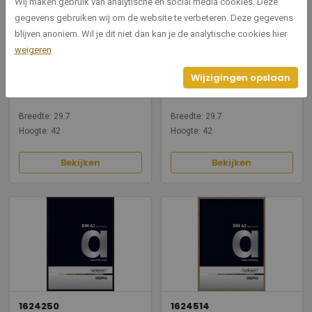
Wij maken gebruik van analytische en social media cookies. Deze
gegevens gebruiken wij om de website te verbeteren. Deze gegevens
blijven anoniem. Wil je dit niet dan kan je de analytische cookies hier
weigeren
1624004
1624020
Alpha Frosted Silver
Alpha Glossy Dark Grey
Wijzigingen opslaan
29,7x42cm
29,7x42cm
Breedte: 29.7
Breedte: 29.7
Hoogte: 42
Hoogte: 42
Bekijken
Bekijken
1624250
1624514