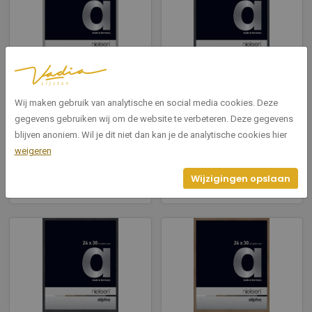
1622004
1622020
Alpha Frosted Silver 24x30cm
Alpha Glossy Dark Grey
Wij maken gebruik van analytische en social media cookies. Deze
24x30cm
gegevens gebruiken wij om de website te verbeteren. Deze gegevens
Breedte: 24
blijven anoniem. Wil je dit niet dan kan je de analytische cookies hier
Hoogte: 30
Breedte: 24
weigeren
Hoogte: 30
Wijzigingen opslaan
Bekijken
Bekijken