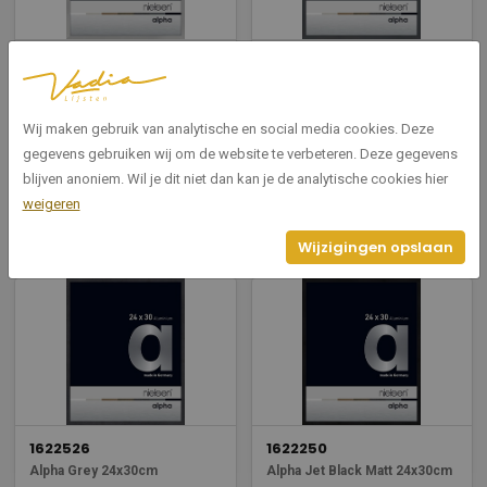
1622004
1622020
Alpha Frosted Silver 24x30cm
Alpha Glossy Dark Grey
24x30cm
Wij maken gebruik van analytische en social media cookies. Deze
Breedte: 24
Hoogte: 30
Breedte: 24
gegevens gebruiken wij om de website te verbeteren. Deze gegevens
Hoogte: 30
blijven anoniem. Wil je dit niet dan kan je de analytische cookies hier
weigeren
Bekijken
Bekijken
Wijzigingen opslaan
1622526
1622250
Alpha Grey 24x30cm
Alpha Jet Black Matt 24x30cm