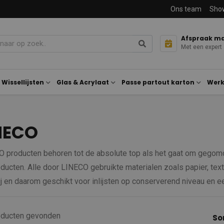
Ons team
Sho
Afspraak m
Met een expert
Wissellijsten
Glas & Acrylaat
Passe partout karton
Werk
NECO
 producten behoren tot de absolute top als het gaat om gegom
oducten. Alle door LINECO gebruikte materialen zoals papier, textie
ij en daarom geschikt voor inlijsten op conserverend niveau en 
oducten
gevonden
So