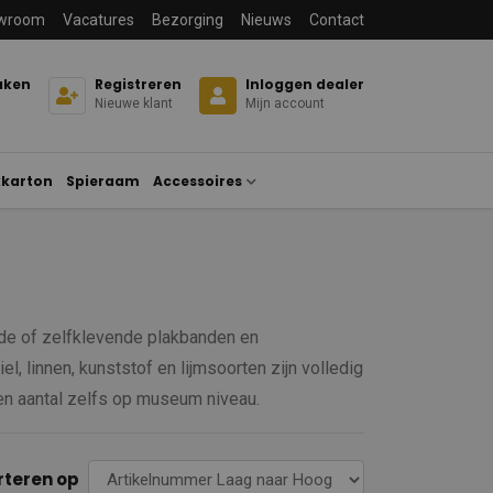
wroom
Vacatures
Bezorging
Nieuws
Contact
aken
Registreren
Inloggen dealer
Nieuwe klant
Mijn account
karton
Spieraam
Accessoires
de of zelfklevende plakbanden en
l, linnen, kunststof en lijmsoorten zijn volledig
een aantal zelfs op museum niveau.
rteren op