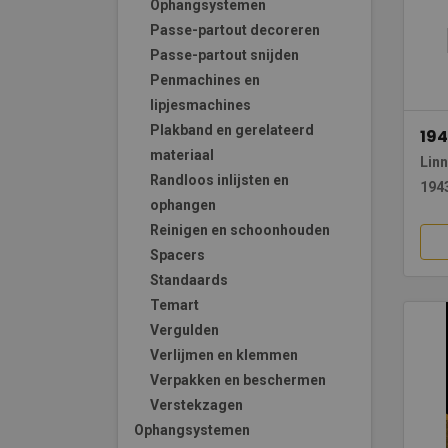
Ophangsystemen
Passe-partout decoreren
Passe-partout snijden
Penmachines en
lipjesmachines
Plakband en gerelateerd
194
materiaal
Lin
Randloos inlijsten en
194
ophangen
Reinigen en schoonhouden
Spacers
Standaards
Temart
Vergulden
Verlijmen en klemmen
Verpakken en beschermen
Verstekzagen
Ophangsystemen