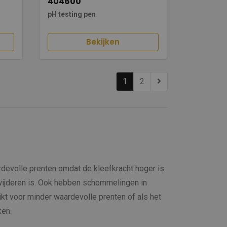
404600
pH testing pen
Bekijken
1
2
rdevolle prenten omdat de kleefkracht hoger is
wijderen is. Ook hebben schommelingen in
ikt voor minder waardevolle prenten of als het
ken.