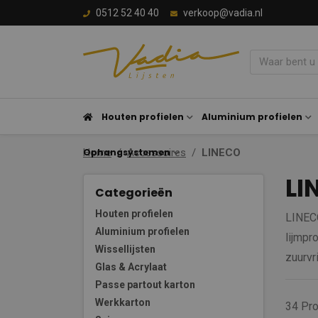
0512 52 40 40
verkoop@vadia.nl
Houten profielen
Aluminium profielen
Ophangsystemen
Home
Accessoires
LINECO
LI
Categorieën
Houten profielen
LINECO
Aluminium profielen
lijmpr
Wissellijsten
zuurvr
Glas & Acrylaat
Passe partout karton
Werkkarton
34 Pr