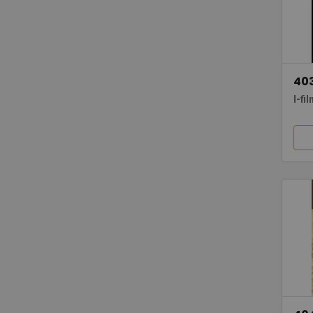
40
I-fi