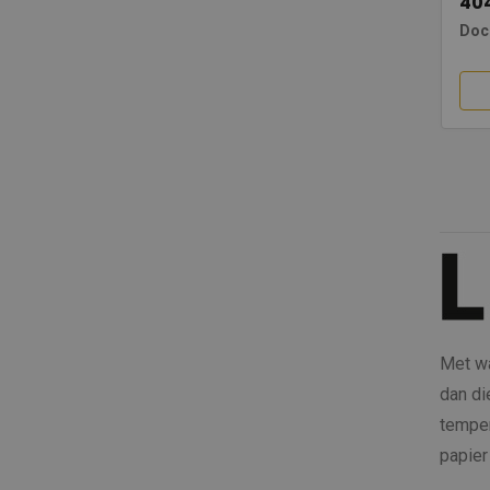
40
Doc
Met wa
dan di
temper
papier