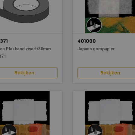
371
401000
nen Plakband zwart/30mm
Japans gompapier
371
Bekijken
Bekijken