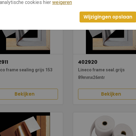
analytische cookies hier
weigeren
Wijzigingen opslaan
911
402920
co frame sealing grijs 153
Lineco frame seal.grijs
89mmx26mtr
Bekijken
Bekijken