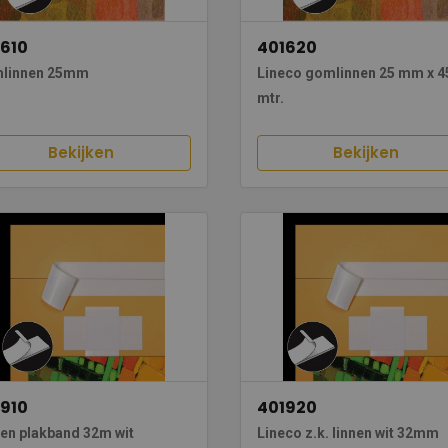
610
401620
linnen 25mm
Lineco gomlinnen 25 mm x 4
mtr.
Bekijken
Bekijken
910
401920
nen plakband 32m wit
Lineco z.k. linnen wit 32mm