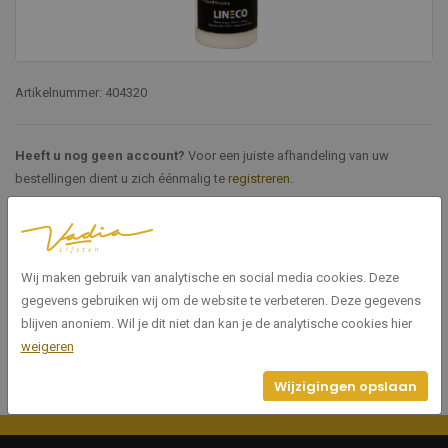
Artikelnummer: 404320
Heeft u nog geen account?
Voor een juiste afhandeling van uw
bestellingen dient u zich éénmalig te
registreren
.
Specificaties
Wij maken gebruik van analytische en social media cookies. Deze
404320
Artikelnummer
gegevens gebruiken wij om de website te verbeteren. Deze gegevens
blijven anoniem. Wil je dit niet dan kan je de analytische cookies hier
weigeren
Wijzigingen opslaan