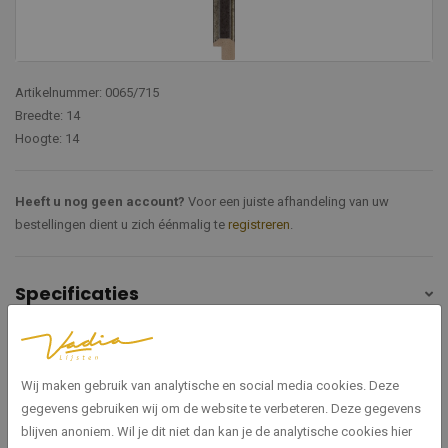
Artikelnummer: 0065/715
Breedte: 14
Hoogte: 14
Heeft u nog geen account?
Voor een juiste afhandeling van uw
bestellingen dient u zich éénmalig te
registreren
.
Specificaties
0065/715
Artikelnummer
Wij maken gebruik van analytische en social media cookies. Deze
Elite
Serie
gegevens gebruiken wij om de website te verbeteren. Deze gegevens
blijven anoniem. Wil je dit niet dan kan je de analytische cookies hier