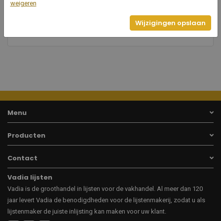
14
weigeren
Breedte
Wijzigingen opslaan
14
Hoogte
Menu
Producten
Contact
Vadia lijsten
Vadia is de groothandel in lijsten voor de vakhandel. Al meer dan 120
jaar levert Vadia de benodigdheden voor de lijstenmakerij, zodat u als
lijstenmaker de juiste inlijsting kan maken voor uw klant.