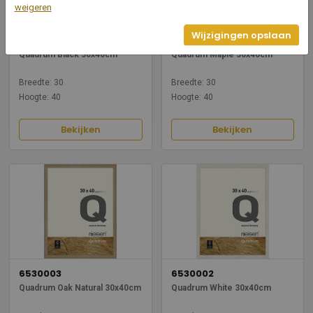
weigeren
Wijzigingen opslaan
6530001
6530004
Quadrum Black 30x40cm
Quadrum Maple 30x40cm
Breedte: 30
Breedte: 30
Hoogte: 40
Hoogte: 40
Bekijken
Bekijken
6530003
6530002
Quadrum Oak Natural 30x40cm
Quadrum White 30x40cm