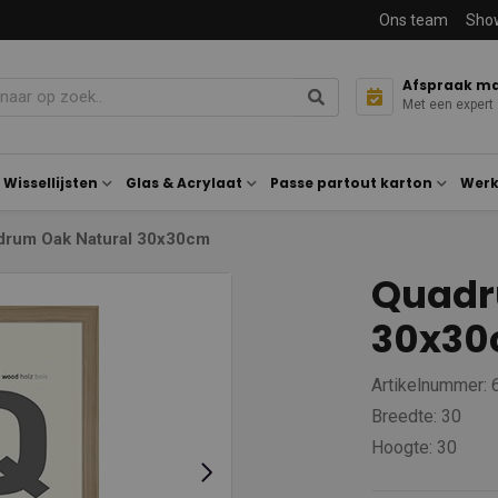
Ons team
Sho
Afspraak m
Met een expert
Wissellijsten
Glas & Acrylaat
Passe partout karton
Werk
drum Oak Natural 30x30cm
Quadr
30x3
Artikelnummer:
Breedte: 30
Hoogte: 30