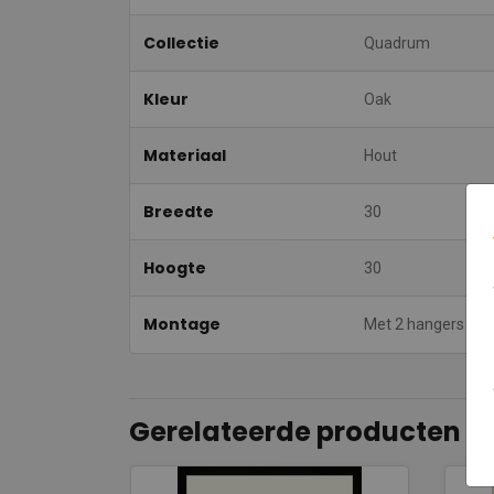
Collectie
Quadrum
Kleur
Oak
Materiaal
Hout
Breedte
30
Hoogte
30
Montage
Met 2 hangers
Gerelateerde producten