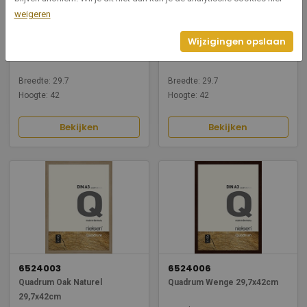
weigeren
6524001
6524004
Wijzigingen opslaan
Quadrum Black 29,7x42cm
Quadrum Maple 29,7x42cm
Breedte: 29.7
Breedte: 29.7
Hoogte: 42
Hoogte: 42
Bekijken
Bekijken
6524003
6524006
Quadrum Oak Naturel
Quadrum Wenge 29,7x42cm
29,7x42cm