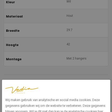
Wit
Kleur
Hout
Materiaal
29.7
Breedte
42
Hoogte
Met 2 hangers
Montage
Gerelateerde producten
Wij maken gebruik van analytische en social media cookies. Deze
gegevens gebruiken wij om de website te verbeteren. Deze gegevens
blijven anoniem. Wil je dit niet dan kan je de analytische cookies hier