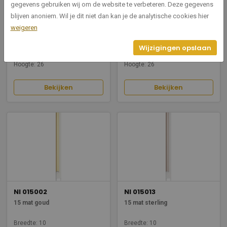
gegevens gebruiken wij om de website te verbeteren. Deze gegevens
blijven anoniem. Wil je dit niet dan kan je de analytische cookies hier
NI 015120
NI 015008
weigeren
15 mango
15 mat brons
Wijzigingen opslaan
Breedte: 10
Breedte: 10
Hoogte: 26
Hoogte: 26
Bekijken
Bekijken
NI 015002
NI 015013
15 mat goud
15 mat sterling
Breedte: 10
Breedte: 10