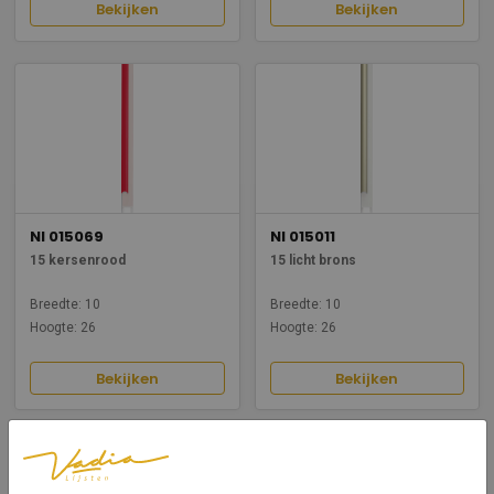
Bekijken
Bekijken
NI 015069
NI 015011
15 kersenrood
15 licht brons
Breedte: 10
Breedte: 10
Hoogte: 26
Hoogte: 26
Bekijken
Bekijken