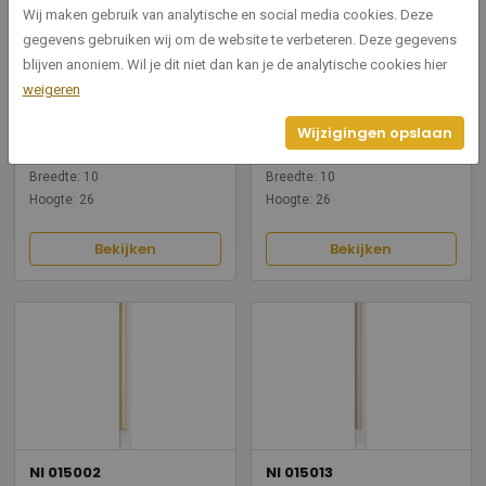
Wij maken gebruik van analytische en social media cookies. Deze
gegevens gebruiken wij om de website te verbeteren. Deze gegevens
blijven anoniem. Wil je dit niet dan kan je de analytische cookies hier
weigeren
NI 015120
NI 015008
Wijzigingen opslaan
15 mango
15 mat brons
Breedte: 10
Breedte: 10
Hoogte: 26
Hoogte: 26
Bekijken
Bekijken
NI 015002
NI 015013