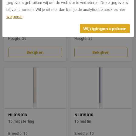
gegevens gebruiken wij om de website te verbeteren. Deze gegevens
blijven anoniem. Wil je dit niet dan kan je de analytische cookies hier
NI 015008
NI 015002
weigeren
15 mat brons
15 mat goud
Wijzigingen opslaan
Breedte: 10
Breedte: 10
Hoogte: 26
Hoogte: 26
Bekijken
Bekijken
NI 015013
NI 015010
15 mat sterling
15 mat tin
Breedte: 10
Breedte: 10