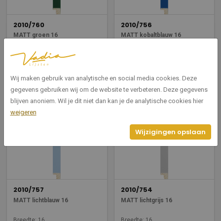
2010/760
2010/756
MATT groen 16
MATT kobaltblauw 16
Breedte: 16
Breedte: 16
Hoogte: 13
Hoogte: 13
Wij maken gebruik van analytische en social media cookies. Deze
Bekijken
Bekijken
gegevens gebruiken wij om de website te verbeteren. Deze gegevens
blijven anoniem. Wil je dit niet dan kan je de analytische cookies hier
weigeren
Wijzigingen opslaan
2010/757
2010/754
MATT lichtblauw 16
MATT lichtgrijs 16
Breedte: 16
Breedte: 16