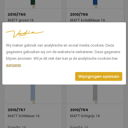
2010/760
2010/756
MATT groen 16
MATT kobaltblauw 16
Breedte: 16
Breedte: 16
Hoogte: 13
Hoogte: 13
Wij maken gebruik van analytische en social media cookies. Deze
Bekijken
Bekijken
gegevens gebruiken wij om de website te verbeteren. Deze gegevens
blijven anoniem. Wil je dit niet dan kan je de analytische cookies hier
weigeren
Wijzigingen opslaan
2010/757
2010/754
MATT lichtblauw 16
MATT lichtgrijs 16
Breedte: 16
Breedte: 16