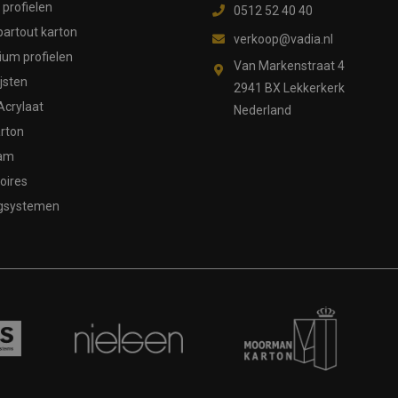
profielen
0512 52 40 40
partout karton
verkoop@vadia.nl
ium profielen
Van Markenstraat 4
ijsten
2941 BX Lekkerkerk
Acrylaat
Nederland
rton
aam
oires
gsystemen