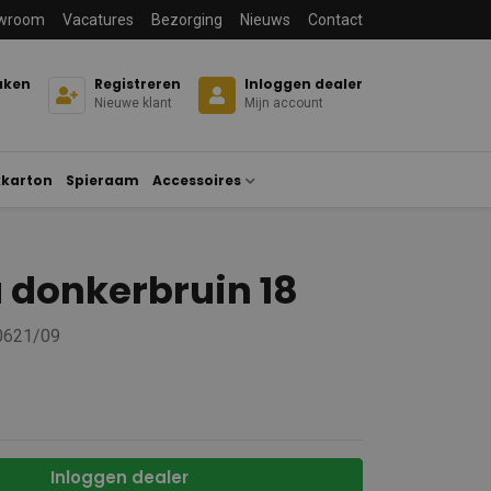
wroom
Vacatures
Bezorging
Nieuws
Contact
aken
Registreren
Inloggen dealer
Nieuwe klant
Mijn account
karton
Spieraam
Accessoires
 donkerbruin 18
 0621/09
Inloggen dealer