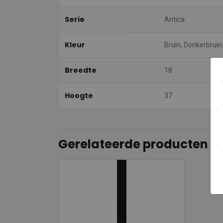
Serie
Antica
Kleur
Bruin, Donkerbruin
Breedte
18
Hoogte
37
Gerelateerde producten