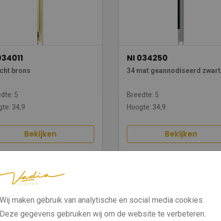
034011
NI 034250
icht brons
34 mat geannodiseerd zwart
dte: 5
Breedte: 5
te: 34,9
Hoogte: 34,9
Bekijken
Bekijken
Wij maken gebruik van analytische en social media cookies.
Deze gegevens gebruiken wij om de website te verbeteren.