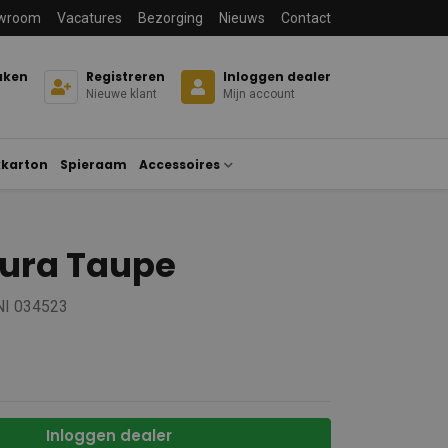
wroom
Vacatures
Bezorging
Nieuws
Contact
aken
Registreren
Inloggen dealer
Nieuwe klant
Mijn account
karton
Spieraam
Accessoires
tura Taupe
NI 034523
Inloggen dealer