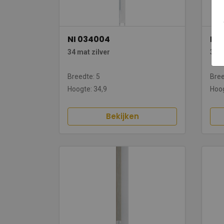
NI 034004
NI 
34 mat zilver
34 N
Breedte: 5
Bree
Hoogte: 34,9
Hoog
Bekijken