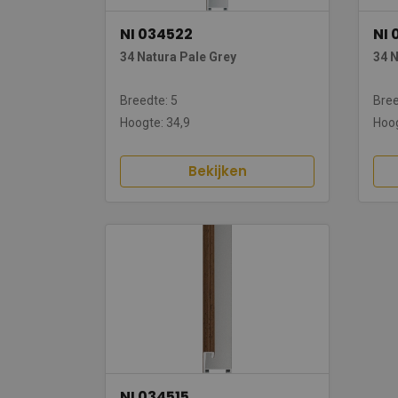
NI 034522
NI 
34 Natura Pale Grey
34 
Breedte: 5
Bree
Hoogte: 34,9
Hoog
Bekijken
NI 034515