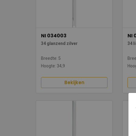
NI 034003
NI 
34 glanzend zilver
34 l
Breedte: 5
Bree
Hoogte: 34,9
Hoog
Bekijken