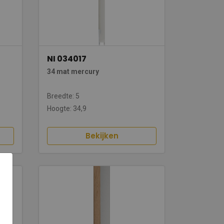
NI 034017
34 mat mercury
Breedte: 5
Hoogte: 34,9
Bekijken