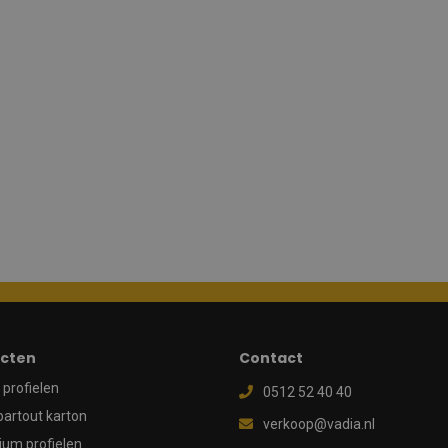
cten
Contact
profielen
0512 52 40 40
partout karton
verkoop@vadia.nl
ium profielen