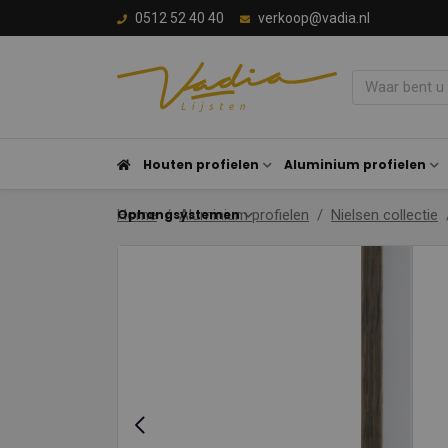
0512 52 40 40
verkoop@vadia.nl
Houten profielen
Aluminium profielen
Ophangsystemen
Home
Aluminium profielen
Nielsen collectie