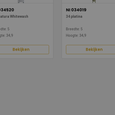
034520
NI 034019
Natura Whitewash
34 platina
dte: 5
Breedte: 5
te: 34,9
Hoogte: 34,9
Bekijken
Bekijken