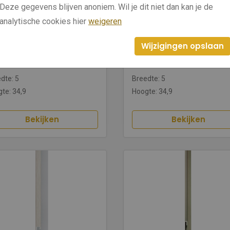
Deze gegevens blijven anoniem. Wil je dit niet dan kan je de
analytische cookies hier
weigeren
034524
NI 034511
Wijzigingen opslaan
atura Antracite
34 Natura Maple
dte: 5
Breedte: 5
te: 34,9
Hoogte: 34,9
Bekijken
Bekijken