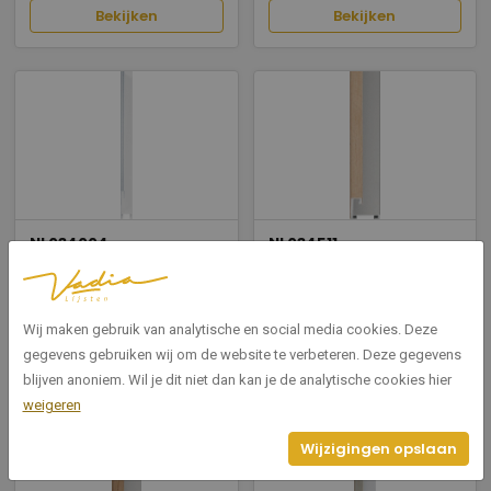
Bekijken
Bekijken
NI 034004
NI 034511
34 mat zilver
34 Natura Maple
Breedte: 5
Breedte: 5
Wij maken gebruik van analytische en social media cookies. Deze
Hoogte: 34,9
Hoogte: 34,9
gegevens gebruiken wij om de website te verbeteren. Deze gegevens
blijven anoniem. Wil je dit niet dan kan je de analytische cookies hier
Bekijken
Bekijken
weigeren
Wijzigingen opslaan