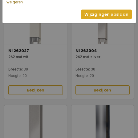
weigeren
Wijzigingen opslaan
NI 262027
NI 262004
262 mat wit
262 mat zilver
Breedte: 30
Breedte: 30
Hoogte: 20
Hoogte: 20
Bekijken
Bekijken