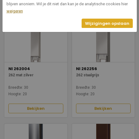
blijven anoniem. Wil je dit niet dan kan je de analytische cookies hier
Bekijken
Bekijken
weigeren
Wijzigingen opslaan
NI 262004
NI 262256
262 mat zilver
262 staalgrijs
Breedte: 30
Breedte: 30
Hoogte: 20
Hoogte: 20
Bekijken
Bekijken