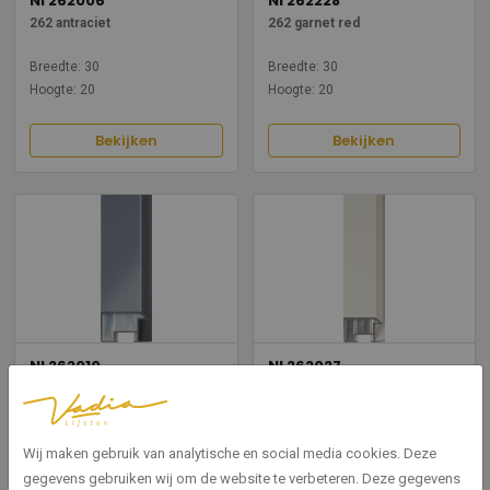
NI 262006
NI 262228
262 antraciet
262 garnet red
Breedte: 30
Breedte: 30
Hoogte: 20
Hoogte: 20
Bekijken
Bekijken
NI 262010
NI 262027
262 mat tin
262 mat wit
Breedte: 30
Breedte: 30
Wij maken gebruik van analytische en social media cookies. Deze
Hoogte: 20
Hoogte: 20
gegevens gebruiken wij om de website te verbeteren. Deze gegevens