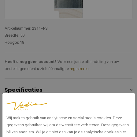
Artikelnummer: 2311-4-S
Breedte: 50
Hoogte: 18
Heeft u nog geen account?
Voor een juiste afhandeling van uw
bestellingen dient u zich éénmalig te
registreren
.
Specificaties
2311-4-S
Artikelnummer
Wij maken gebruik van analytische en social media cookies. Deze
Zilver, Zwart
Kleur
gegevens gebruiken wij om de website te verbeteren. Deze gegevens
blijven anoniem. Wil je dit niet dan kan je de analytische cookies hier