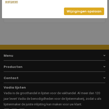
50
weigeren
Breedte
Wijzigingen opslaan
18
Hoogte
Menu
Producten
Contact
Vadia lijsten
Vadia is de groothandel in lijsten voor de vakhandel. Al meer dan 120
jaar levert Vadia de benodigdheden voor de lijstenmakerij, zodat u als
lijstenmaker de juiste inlijsting kan maken voor uw klant.