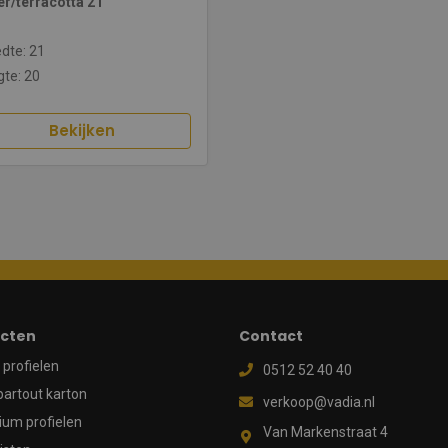
er/terracotta 21
dte: 21
te: 20
Bekijken
cten
Contact
profielen
0512 52 40 40
partout karton
verkoop@vadia.nl
ium profielen
Van Markenstraat 4