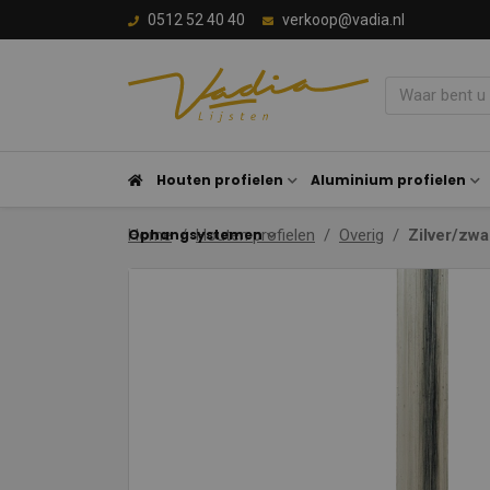
0512 52 40 40
verkoop@vadia.nl
Houten profielen
Aluminium profielen
Ophangsystemen
Home
Houten profielen
Overig
Zilver/zwa