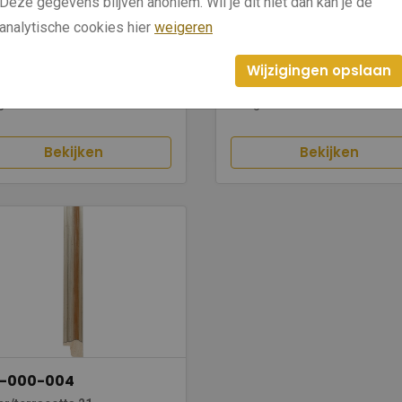
Deze gegevens blijven anoniem. Wil je dit niet dan kan je de
0-000-005
130-000-003
analytische cookies hier
weigeren
ver/donkerrood 21
Zilver/geel 21
Wijzigingen opslaan
dte: 21
Breedte: 21
te: 20
Hoogte: 20
Bekijken
Bekijken
0-000-004