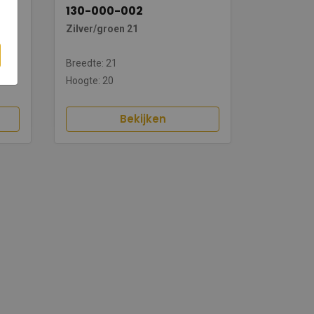
130-000-002
Zilver/groen 21
Breedte: 21
Hoogte: 20
Bekijken