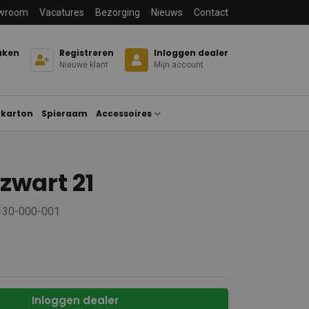
wroom
Vacatures
Bezorging
Nieuws
Contact
aken
Registreren
Inloggen dealer
Nieuwe klant
Mijn account
karton
Spieraam
Accessoires
/zwart 21
 130-000-001
Inloggen dealer