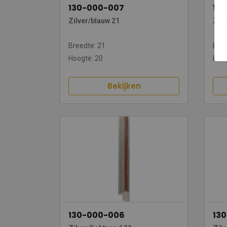
130-000-007
13
Zilver/blauw 21
Zil
Breedte: 21
Bree
Hoogte: 20
Hoog
Bekijken
130-000-006
13