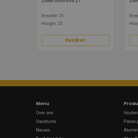
Zilver/lichtrood 21
Zilv
Breedte: 21
Bree
Hoogte: 20
Hoog
Bekijken
Menu
Produ
Over ons
Houten 
Vacatures
Passe 
Nieuws
Alumin