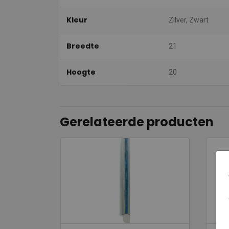
Kleur
Zilver, Zwart
Breedte
21
Hoogte
20
Gerelateerde producten