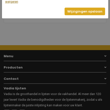
26
weigeren
Breedte
Wijzigingen opslaan
17
Hoogte
Menu
Producten
Contact
Vadia lijsten
Vadia is de groothandel in lijsten voor de vakhandel. Al meer dan 120
jaar levert Vadia de benodigdheden voor de lijstenmakerij, zodat u als
lijstenmaker de juiste inlijsting kan maken voor uw klant.