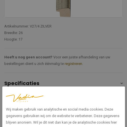
Artikelnummer: V27/4 ZILVER
Breedte: 26
Hoogte: 17
Heeft u nog geen account?
Voor een juiste afhandeling van uw
bestellingen dient u zich éénmalig te
registreren
.
Specificaties
V27/4 ZILVER
Artikelnummer
Wij maken gebruik van analytische en social media cookies. Deze
Zilver
Kleur
gegevens gebruiken wij om de website te verbeteren. Deze gegevens
blijven anoniem. Wil je dit niet dan kan je de analytische cookies hier