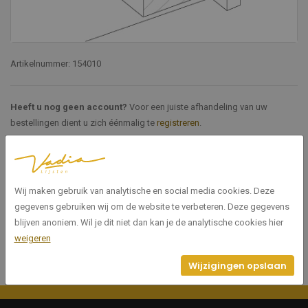
Artikelnummer: 154010
Heeft u nog geen account?
Voor een juiste afhandeling van uw
bestellingen dient u zich éénmalig te
registreren
.
Specificaties
Wij maken gebruik van analytische en social media cookies. Deze
154010
Artikelnummer
gegevens gebruiken wij om de website te verbeteren. Deze gegevens
blijven anoniem. Wil je dit niet dan kan je de analytische cookies hier
weigeren
Wijzigingen opslaan