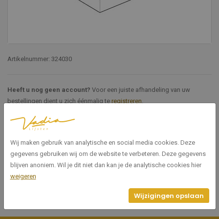
Artikelnummer: 324030
Heeft u nog geen account?
Voor een juiste afhandeling van uw
bestellingen dient u zich éénmalig te
registreren
.
Specificaties
Wij maken gebruik van analytische en social media cookies. Deze
gegevens gebruiken wij om de website te verbeteren. Deze gegevens
324030
Artikelnummer
blijven anoniem. Wil je dit niet dan kan je de analytische cookies hier
weigeren
Wijzigingen opslaan