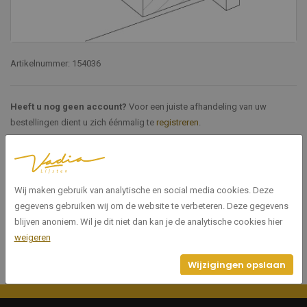
Artikelnummer: 154036
Heeft u nog geen account?
Voor een juiste afhandeling van uw
bestellingen dient u zich éénmalig te
registreren
.
Specificaties
Wij maken gebruik van analytische en social media cookies. Deze
154036
Artikelnummer
gegevens gebruiken wij om de website te verbeteren. Deze gegevens
blijven anoniem. Wil je dit niet dan kan je de analytische cookies hier
weigeren
Wijzigingen opslaan