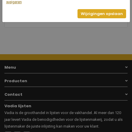
40
weigeren
Breedte
Wijzigingen opslaan
15
Hoogte
Menu
Producten
Contact
Vadia lijsten
Vadia is de groothandel in lijsten voor de vakhandel. Al meer dan 120
jaar levert Vadia de benodigdheden voor de lijstenmakerij, zodat u als
lijstenmaker de juiste inlijsting kan maken voor uw klant.