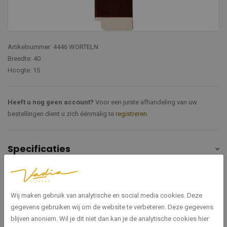
Artikelnummer: 4446 WORTELN
Breedte: 40
Hoogte: 15
Heeft u nog geen account?
Voor een juiste afhandeling van uw
bestellingen dient u zich éénmalig te
registreren
.
Specificaties
4446 WORTELN
Artikelnummer
Wij maken gebruik van analytische en social media cookies. Deze
Wortelnoten
Soort hout
gegevens gebruiken wij om de website te verbeteren. Deze gegevens
blijven anoniem. Wil je dit niet dan kan je de analytische cookies hier