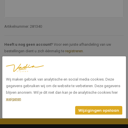
Artikelnummer: 281340
Heeft u nog geen account?
Voor een juiste afhandeling van uw
bestellingen dient u zich éénmalig te
registreren
.
Specificaties
Wij maken gebruik van analytische en social media cookies. Deze
281340
Artikelnummer
gegevens gebruiken wij om de website te verbeteren. Deze gegevens
blijven anoniem. Wil je dit niet dan kan je de analytische cookies hier
weigeren
Wijzigingen opslaan