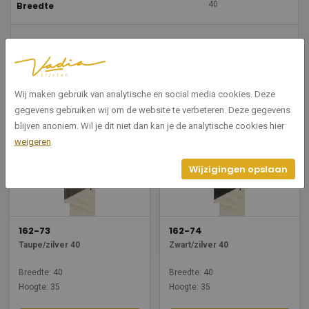
40
Breedte
35
Hoogte
Wij maken gebruik van analytische en social media cookies. Deze
Gerelateerde producten
gegevens gebruiken wij om de website te verbeteren. Deze gegevens
blijven anoniem. Wil je dit niet dan kan je de analytische cookies hier
weigeren
Wijzigingen opslaan
162-73
162-74
Taupe/zilver 40
Zwart/zilver 40
Breedte: 40
Breedte: 40
Hoogte: 35
Hoogte: 35