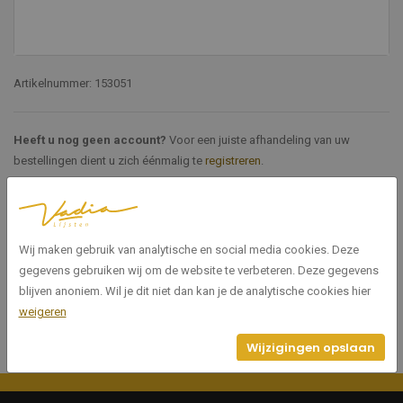
Artikelnummer: 153051
Heeft u nog geen account?
Voor een juiste afhandeling van uw
bestellingen dient u zich éénmalig te
registreren
.
Specificaties
Wij maken gebruik van analytische en social media cookies. Deze
153051
Artikelnummer
gegevens gebruiken wij om de website te verbeteren. Deze gegevens
blijven anoniem. Wil je dit niet dan kan je de analytische cookies hier
weigeren
Wijzigingen opslaan