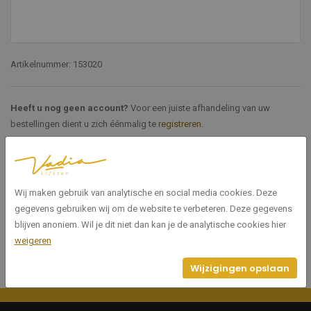
Artikelnummer: 153020
Heeft u nog geen account?
Voor een juiste afhandeling van uw
bestellingen dient u zich éénmalig te
registreren
.
Specificaties
Wij maken gebruik van analytische en social media cookies. Deze
153020
Artikelnummer
gegevens gebruiken wij om de website te verbeteren. Deze gegevens
blijven anoniem. Wil je dit niet dan kan je de analytische cookies hier
weigeren
Wijzigingen opslaan