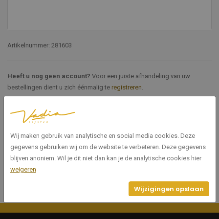
Artikelnummer: 281603
Heeft u nog geen account?
Voor een juiste afhandeling van uw
bestellingen dient u zich éénmalig te
registreren
.
Specificaties
Wij maken gebruik van analytische en social media cookies. Deze
281603
Artikelnummer
gegevens gebruiken wij om de website te verbeteren. Deze gegevens
blijven anoniem. Wil je dit niet dan kan je de analytische cookies hier
weigeren
Wijzigingen opslaan