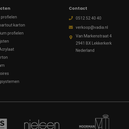
cten
Contact
profielen
0512 52 40 40
partout karton
verkoop@vadia.nl
ium profielen
Van Markenstraat 4
ijsten
2941 BX Lekkerkerk
Acrylaat
Nederland
rton
aam
oires
gsystemen