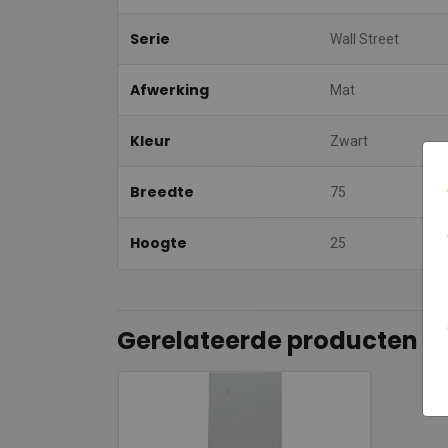
Serie
Wall Street
Afwerking
Mat
Kleur
Zwart
Breedte
75
Hoogte
25
Gerelateerde producten