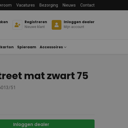
wroom
Vacatures
Bezorging
Nieuws
Contact
aken
Registreren
Inloggen dealer
Nieuwe klant
Mijn account
karton
Spieraam
Accessoires
treet mat zwart 75
 6013/51
Inloggen dealer