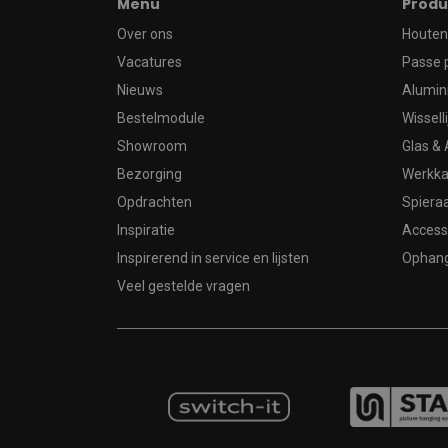
Menu
Produ
Over ons
Houten 
Vacatures
Passe 
Nieuws
Alumin
Bestelmodule
Wissell
Showroom
Glas & 
Bezorging
Werkka
Opdrachten
Spier
Inspiratie
Access
Inspirerend in service en lijsten
Ophan
Veel gestelde vragen