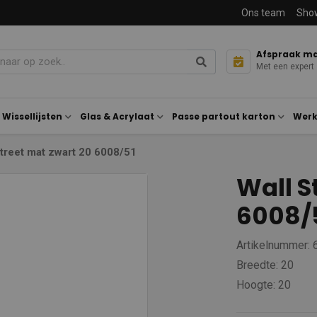
Ons team
Sho
Afspraak m
Met een expert
Wissellijsten
Glas & Acrylaat
Passe partout karton
Werk
Street mat zwart 20 6008/51
Wall S
6008/
Artikelnummer:
Breedte: 20
Hoogte: 20