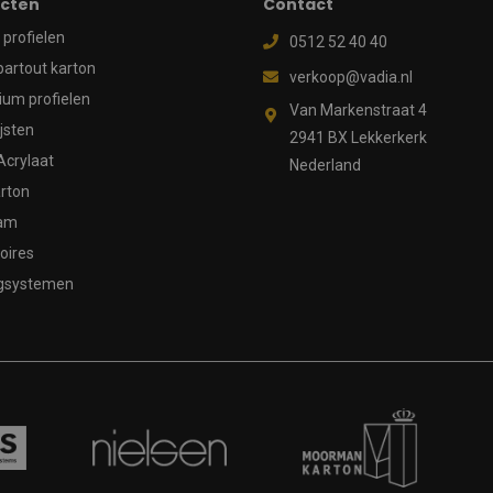
cten
Contact
profielen
0512 52 40 40
partout karton
verkoop@vadia.nl
ium profielen
Van Markenstraat 4
ijsten
2941 BX Lekkerkerk
Acrylaat
Nederland
rton
aam
oires
gsystemen