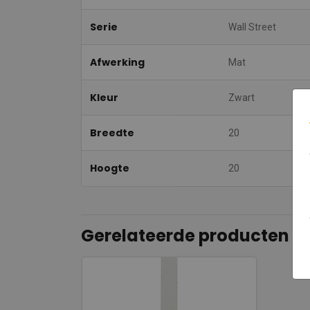
Serie
Wall Street
Afwerking
Mat
Kleur
Zwart
Breedte
20
Hoogte
20
Gerelateerde producten