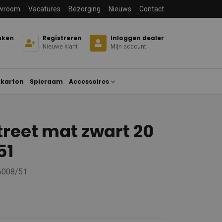
wroom
Vacatures
Bezorging
Nieuws
Contact
aken
Registreren
Inloggen dealer
Nieuwe klant
Mijn account
karton
Spieraam
Accessoires
treet mat zwart 20
51
 6008/51