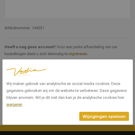
Artikelnummer: 144531
Heeft u nog geen account?
Voor een juiste afhandeling van uw
bestellingen dient u zich éénmalig te
registreren
.
Specificaties
Wij maken gebruik van analytische en social media cookies. Deze
144531
Artikelnummer
gegevens gebruiken wij om de website te verbeteren. Deze gegevens
blijven anoniem. Wil je dit niet dan kan je de analytische cookies hier
weigeren
Wijzigingen opslaan