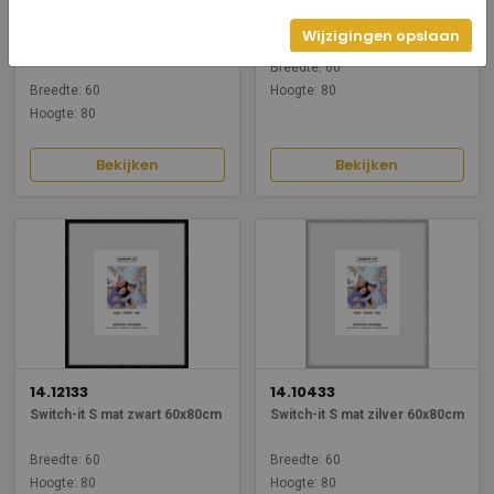
14.30433
14.12533
Switch-it XL mat zilver
Switch-it S titaan 60x80cm
Wijzigingen opslaan
60x80cm
Breedte: 60
Breedte: 60
Hoogte: 80
Hoogte: 80
Bekijken
Bekijken
14.12133
14.10433
Switch-it S mat zwart 60x80cm
Switch-it S mat zilver 60x80cm
Breedte: 60
Breedte: 60
Hoogte: 80
Hoogte: 80