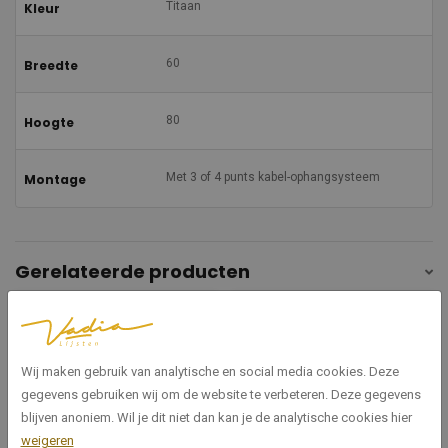
Titaan
Kleur
60
Breedte
80
Hoogte
Met 3 of 4 punts kabel-ophangsysteem
Montage
Gerelateerde producten
Wij maken gebruik van analytische en social media cookies. Deze
gegevens gebruiken wij om de website te verbeteren. Deze gegevens
blijven anoniem. Wil je dit niet dan kan je de analytische cookies hier
weigeren