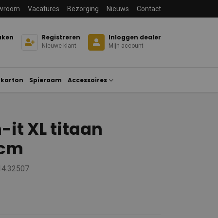
wroom
Vacatures
Bezorging
Nieuws
Contact
aken
Registreren
Inloggen dealer
Nieuwe klant
Mijn account
karton
Spieraam
Accessoires
-it XL titaan
0cm
14.32507