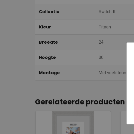
Collectie
Switch-It
Kleur
Titaan
Breedte
24
Hoogte
30
Montage
Met voetsteun
Gerelateerde producten