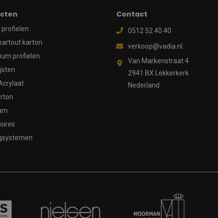
cten
Contact
profielen
0512 52 40 40
partout karton
verkoop@vadia.nl
ium profielen
Van Markenstraat 4
ijsten
2941 BX Lekkerkerk
Acrylaat
Nederland
rton
aam
oires
gsystemen