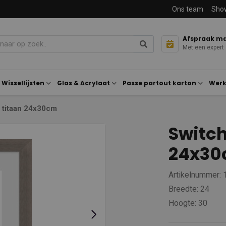
Ons team
Sho
Afspraak m
Met een expert
Wissellijsten
Glas & Acrylaat
Passe partout karton
Werk
L titaan 24x30cm
Switch
24x3
Artikelnummer: 
Breedte: 24
Hoogte: 30