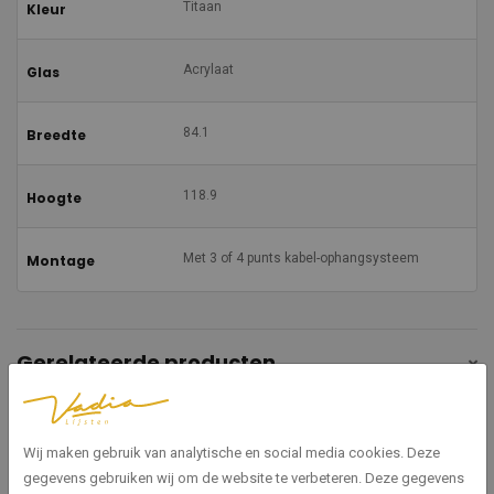
Titaan
Kleur
Acrylaat
Glas
84.1
Breedte
118.9
Hoogte
Met 3 of 4 punts kabel-ophangsysteem
Montage
Gerelateerde producten
Wij maken gebruik van analytische en social media cookies. Deze
gegevens gebruiken wij om de website te verbeteren. Deze gegevens