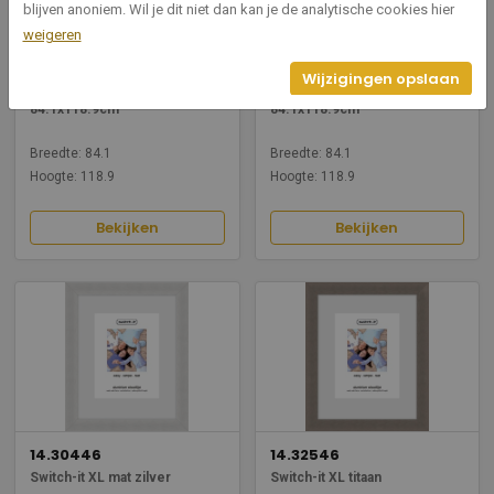
blijven anoniem. Wil je dit niet dan kan je de analytische cookies hier
weigeren
14.10446
14.12146
Wijzigingen opslaan
Switch-it S mat zilver
Switch-it S mat zwart
84.1x118.9cm
84.1x118.9cm
Breedte: 84.1
Breedte: 84.1
Hoogte: 118.9
Hoogte: 118.9
Bekijken
Bekijken
14.30446
14.32546
Switch-it XL mat zilver
Switch-it XL titaan