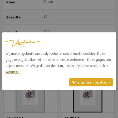
Titaan
Kleur
80
Breedte
100
Hoogte
Met 3 of 4 punts kabel-ophangsysteem
Montage
Wij maken gebruik van analytische en social media cookies. Deze
gegevens gebruiken wij om de website te verbeteren. Deze gegevens
blijven anoniem. Wil je dit niet dan kan je de analytische cookies hier
Gerelateerde producten
weigeren
Wijzigingen opslaan