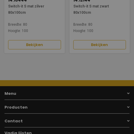
14.10444
14.12144
Switch-it S mat zilver
Switch-it S mat zwart
80x100cm
80x100cm
Breedte: 80
Breedte: 80
Hoogte: 100
Hoogte: 100
Bekijken
Bekijken
Menu
Producten
Contact
Vadia lijsten