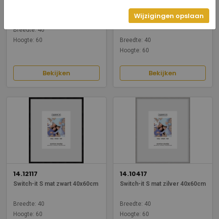
14.32517
14.30417
Switch-it XL titaan 40x60cm
Switch-it XL mat zilver
Wijzigingen opslaan
40x60cm
Breedte: 40
Hoogte: 60
Breedte: 40
Hoogte: 60
Bekijken
Bekijken
14.12117
14.10417
Switch-it S mat zwart 40x60cm
Switch-it S mat zilver 40x60cm
Breedte: 40
Breedte: 40
Hoogte: 60
Hoogte: 60