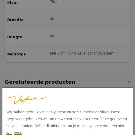
Titaan
Kleur
40
Breedte
60
Hoogte
Met 3 of 4 punts kabel-ophangsysteem
Montage
Gerelateerde producten
Wij maken gebruik van analytische en social media cookies. Deze
gegevens gebruiken wij om de website te verbeteren. Deze gegevens
blijven anoniem. Wil je dit niet dan kan je de analytische cookies hier
weigeren