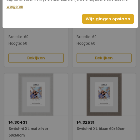
weigeren
14.12131
14.12531
Wijzigingen opslaan
Switch-it S mat zwart 60x60cm
Switch-it S titaan 60x60cm
Breedte: 60
Breedte: 60
Hoogte: 60
Hoogte: 60
Bekijken
Bekijken
14.30431
14.32531
Switch-it XL mat zilver
Switch-it XL titaan 60x60cm
60x60cm