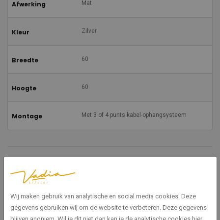
Mat
Afwerking
Zilver
Kleur
60
Breedte
60
Hoogte
Met 3 of 4 punts kabel-ophangsysteem
Montage
Gerelateerde producten
Wij maken gebruik van analytische en social media cookies. Deze
gegevens gebruiken wij om de website te verbeteren. Deze gegevens
blijven anoniem. Wil je dit niet dan kan je de analytische cookies hier