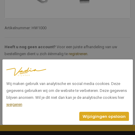
Artikelnummer: HW1000
Heeft u nog geen account?
Voor een juiste afhandeling van uw
bestellingen dient u zich éénmalig te
registreren
.
Specificaties
Wij maken gebruik van analytische en social media cookies. Deze
HW1000
Artikelnummer
gegevens gebruiken wij om de website te verbeteren. Deze gegevens
blijven anoniem. Wil je dit niet dan kan je de analytische cookies hier
weigeren
Wijzigingen opslaan