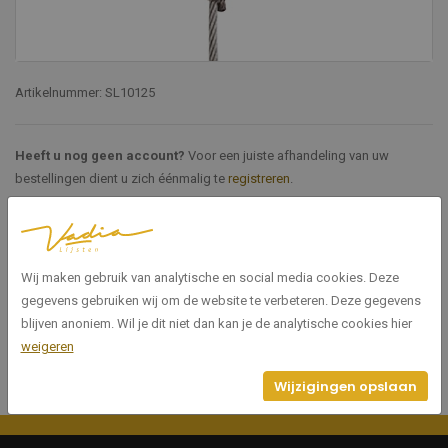
Artikelnummer: SL10125
Heeft u nog geen account?
Voor een juiste afhandeling van uw
bestellingen dient u zich éénmalig te
registreren
.
Specificaties
Wij maken gebruik van analytische en social media cookies. Deze
SL10125
Artikelnummer
gegevens gebruiken wij om de website te verbeteren. Deze gegevens
blijven anoniem. Wil je dit niet dan kan je de analytische cookies hier
weigeren
Wijzigingen opslaan