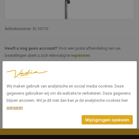
Artikelnummer: SL10110
Heeft u nog geen account?
Voor een juiste afhandeling van uw
bestellingen dient u zich éénmalig te
registreren
.
Specificaties
Wij maken gebruik van analytische en social media cookies. Deze
SL10110
Artikelnummer
gegevens gebruiken wij om de website te verbeteren. Deze gegevens
blijven anoniem. Wil je dit niet dan kan je de analytische cookies hier
weigeren
Wijzigingen opslaan