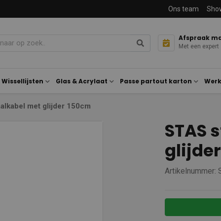
Ons team
Sho
Afspraak m
Met een expert
Wissellijsten
Glas & Acrylaat
Passe partout karton
Werk
alkabel met glijder 150cm
STAS s
glijde
Artikelnummer: