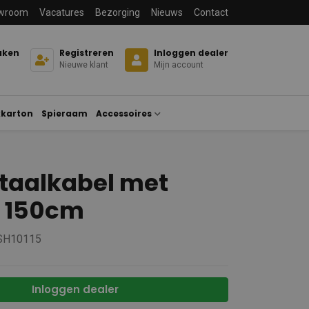
wroom
Vacatures
Bezorging
Nieuws
Contact
aken
Registreren
Inloggen dealer
Nieuwe klant
Mijn account
karton
Spieraam
Accessoires
taalkabel met
r 150cm
 SH10115
Inloggen dealer