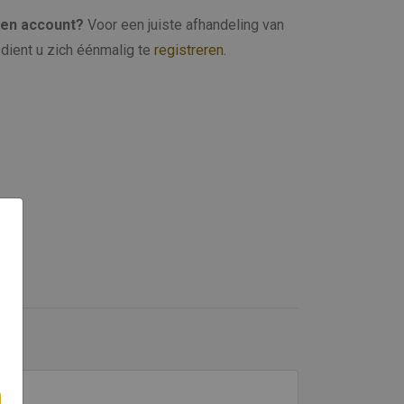
een account?
Voor een juiste afhandeling van
dient u zich éénmalig te
registreren
.