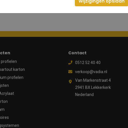
Wijzigingen opslaan
cten
Contact
profielen
0512 52 40 40
partout karton
verkoop@vadia.nl
ium profielen
Van Markenstraat 4
ijsten
2941 BX Lekkerkerk
Acrylaat
Nederland
rton
aam
oires
gsystemen